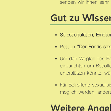
senden wir Ihnen sehr
Gut zu Wisse
Selbstregulation
,
Emotio
Petition
“Der Fonds sexu
Um den Wegfall des Fon
einzurichten um Betroff
unterstützen könnte, w
Für Betroffene sexualis
möglich werden, andere
Weitere Ange